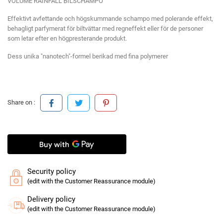
VOLUME RAINFALL BILSCHAMPO
Effektivt avfettande och högskummande schampo med polerande effekt,
behagligt parfymerat för biltvättar med regneffekt eller för de personer
som letar efter en högpresterande produkt.
Dess unika "nanotech"-formel berikad med fina polymerer
Share on :
Security policy
(edit with the Customer Reassurance module)
Delivery policy
(edit with the Customer Reassurance module)