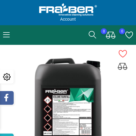
Account
0
0