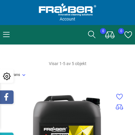
Account
0
0
Visar 1-5 av 5 objekt
Relevans